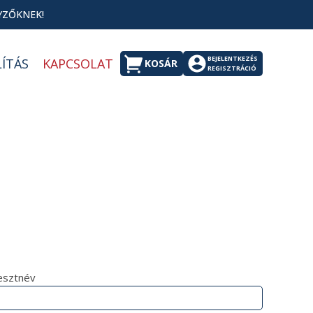
YZŐKNEK!
BEJELENTKEZÉS
LÍTÁS
KAPCSOLAT
KOSÁR
REGISZTRÁCIÓ
esztnév