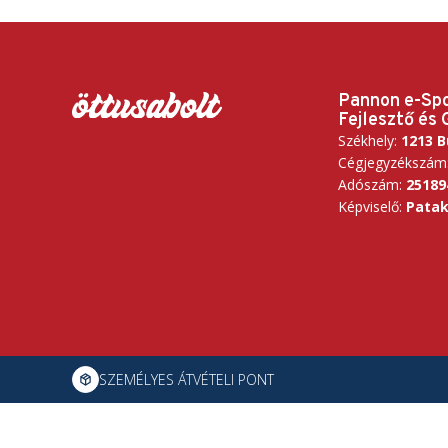
Pannon e-Sp
Fejlesztő és 
Székhely:
1213 B
Cégjegyzékszám
Adószám:
25189
Képviselő:
Patak
SZEMÉLYES ÁTVÉTELI PONT