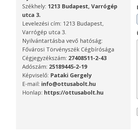
Székhely:
1213 Budapest, Varrógép
utca 3.
Levelezési cím: 1213 Budapest,
Varrógép utca 3.
Nyilvántartásba vevő hatóság:
Fővárosi Törvényszék Cégbírósága
Cégjegyzékszám:
27408511-2-43
Adószám:
25189445-2-19
Képviselő:
Pataki Gergely
E-mail:
info@ottusabolt.hu
Honlap:
https://ottusabolt.hu