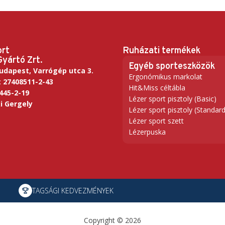
ort
Ruházati termékek
Gyártó Zrt.
Egyéb sporteszközök
udapest, Varrógép utca 3.
Ergonómikus markolat
:
27408511-2-43
Hit&Miss céltábla
445-2-19
Lézer sport pisztoly (Basic)
i Gergely
Lézer sport pisztoly (Standard
Lézer sport szett
Lézerpuska
TAGSÁGI KEDVEZMÉNYEK
Copyright © 2026