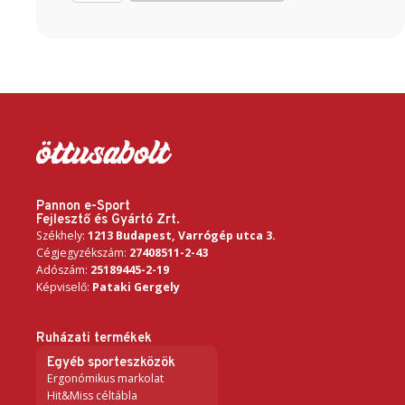
úszónadrág
mennyiség
Pannon e-Sport
Fejlesztő és Gyártó Zrt.
Székhely:
1213 Budapest, Varrógép utca 3.
Cégjegyzékszám:
27408511-2-43
Adószám:
25189445-2-19
Képviselő:
Pataki Gergely
Ruházati termékek
Egyéb sporteszközök
Ergonómikus markolat
Hit&Miss céltábla