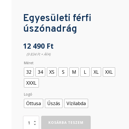
Egyesületi férfi
úszónadrág
12 490
Ft
(9 834 Ft + ÁFA)
Méret
32
34
XS
S
M
L
XL
XXL
XXXL
Logó
Öttusa
Úszás
Vízilabda
Egyesületi
KOSÁRBA TESZEM
férfi