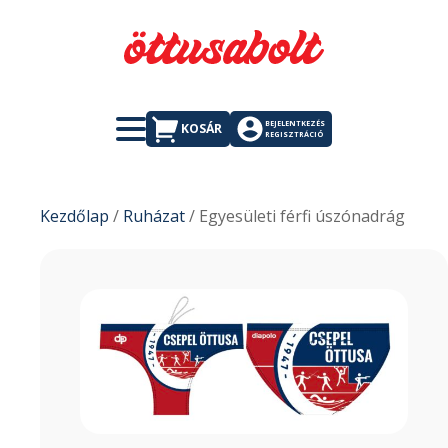
BEJELENTKEZÉS
KOSÁR
REGISZTRÁCIÓ
Kezdőlap
/
Ruházat
/ Egyesületi férfi úszónadrág