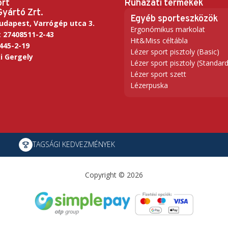
ort
Ruházati termékek
Gyártó Zrt.
Egyéb sporteszközök
udapest, Varrógép utca 3.
Ergonómikus markolat
:
27408511-2-43
Hit&Miss céltábla
445-2-19
Lézer sport pisztoly (Basic)
i Gergely
Lézer sport pisztoly (Standard
Lézer sport szett
Lézerpuska
TAGSÁGI KEDVEZMÉNYEK
Copyright © 2026