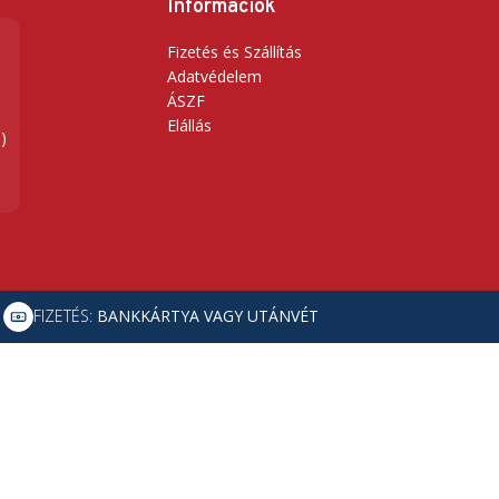
Információk
Fizetés és Szállítás
Adatvédelem
ÁSZF
Elállás
)
FIZETÉS:
BANKKÁRTYA VAGY UTÁNVÉT