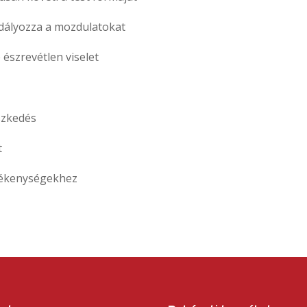
ályozza a mozdulatokat
 észrevétlen viselet
eszkedés
t
evékenységekhez