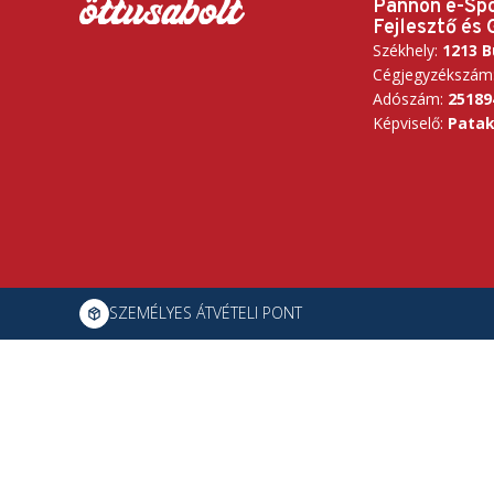
Pannon e-Sp
Fejlesztő és 
Székhely:
1213 B
Cégjegyzékszám
Adószám:
25189
Képviselő:
Patak
SZEMÉLYES ÁTVÉTELI PONT