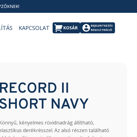
YZŐKNEK!
BEJELENTKEZÉS
LÍTÁS
KAPCSOLAT
KOSÁR
REGISZTRÁCIÓ
RECORD II
SHORT NAVY
Könnyű, kényelmes rövidnadrág állítható,
elasztikus derékrésszel. Az alsó részen található