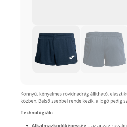
Könnyű, kényelmes rövidnadrág állítható, elasztik
közben. Belső zsebbel rendelkezik, a logó pedig s
Technológiák:
Alkalmazkodóképesség
– az anyag rugalma