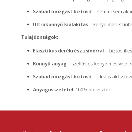
Szabad mozgást biztosít
– semmi sem akad
Ultrakönnyű kialakítás
– kényelmes, szinte
Tulajdonságok:
Elasztikus derékrész zsinórral
– biztos ill
Könnyű anyag
– szellős és kényelmes visele
Szabad mozgást biztosít
– ideális aktív t
Anyagösszetétel
: 100% poliészter