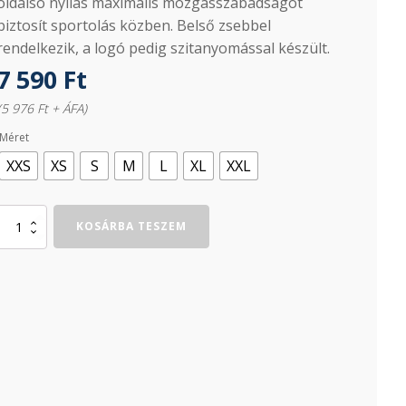
oldalsó nyílás maximális mozgásszabadságot
biztosít sportolás közben. Belső zsebbel
rendelkezik, a logó pedig szitanyomással készült.
7 590
Ft
(5 976 Ft + ÁFA)
Méret
XXS
XS
S
M
L
XL
XXL
RECORD
KOSÁRBA TESZEM
I
SHORT
NAVY
mennyiség