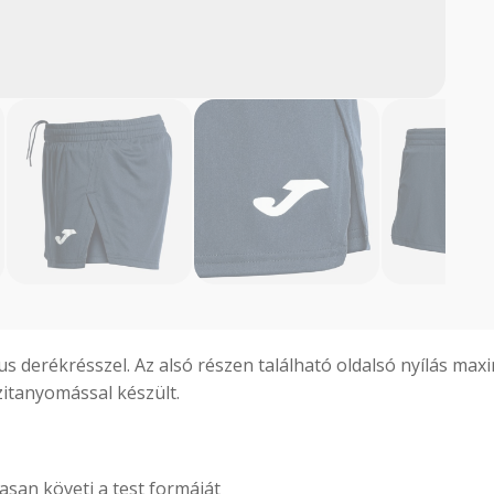
us derékrésszel. Az alsó részen található oldalsó nyílás ma
zitanyomással készült.
san követi a test formáját